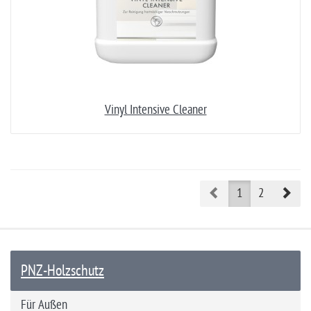
Vinyl Intensive Cleaner
Prev
Nex
1
2
PNZ-Holzschutz
Für Außen