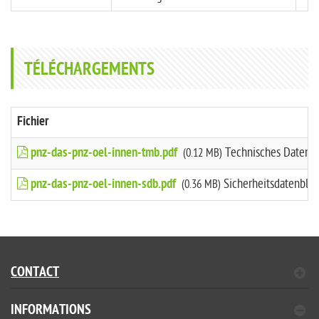
TÉLÉCHARGEMENTS
Fichier
pnz-das-pnz-oel-innen-tmb.pdf
Technisches Datenbl
(0.12 MB)
pnz-das-pnz-oel-innen-sdb.pdf
Sicherheitsdatenblat
(0.36 MB)
CONTACT
INFORMATIONS