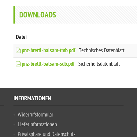
DOWNLOADS
Datei
pnz-brettl-balsam-tmb.pdf
Technisches Datenblatt
pnz-brettl-balsam-sdb.pdf
Sicherheitsdatenblatt
INFORMATIONEN
Widerrufsformular
Lieferinformationen
Privatsphäre und Datenschutz