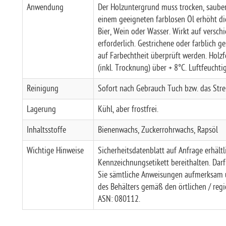
Anwendung
Der Holzuntergrund muss trocken, sauber,
einem geeigneten farblosen Öl erhöht di
Bier, Wein oder Wasser.
Wirkt auf versch
erforderlich.
Gestrichene oder farblich ge
auf Farbechtheit überprüft werden.
Holzf
(inkl. Trocknung) über + 8°C. Luftfeuchti
Reinigung
Sofort nach Gebrauch Tuch bzw. das Str
Lagerung
Kühl, aber frostfrei.
Inhaltsstoffe
Bienenwachs, Zuckerrohrwachs, Rapsöl
Wichtige Hinweise
Sicherheitsdatenblatt auf Anfrage erhältli
Kennzeichnungsetikett bereithalten. Dar
Sie sämtliche Anweisungen aufmerksam un
des Behälters gemäß den örtlichen / regi
ASN: 080112.