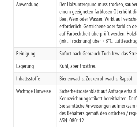
Anwendung
Der Holzuntergrund muss trocken, sauber,
einem geeigneten farblosen Öl erhöht di
Bier, Wein oder Wasser.
Wirkt auf versch
erforderlich.
Gestrichene oder farblich ge
auf Farbechtheit überprüft werden.
Holzf
(inkl. Trocknung) über + 8°C. Luftfeuchti
Reinigung
Sofort nach Gebrauch Tuch bzw. das Str
Lagerung
Kühl, aber frostfrei.
Inhaltsstoffe
Bienenwachs, Zuckerrohrwachs, Rapsöl
Wichtige Hinweise
Sicherheitsdatenblatt auf Anfrage erhältli
Kennzeichnungsetikett bereithalten. Dar
Sie sämtliche Anweisungen aufmerksam un
des Behälters gemäß den örtlichen / regi
ASN: 080112.