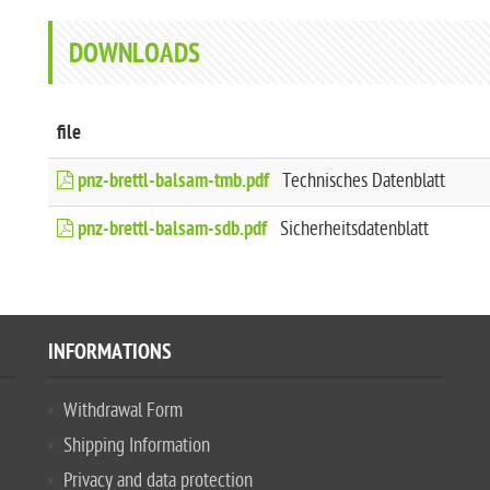
DOWNLOADS
file
pnz-brettl-balsam-tmb.pdf
Technisches Datenblatt
pnz-brettl-balsam-sdb.pdf
Sicherheitsdatenblatt
INFORMATIONS
Withdrawal Form
Shipping Information
Privacy and data protection