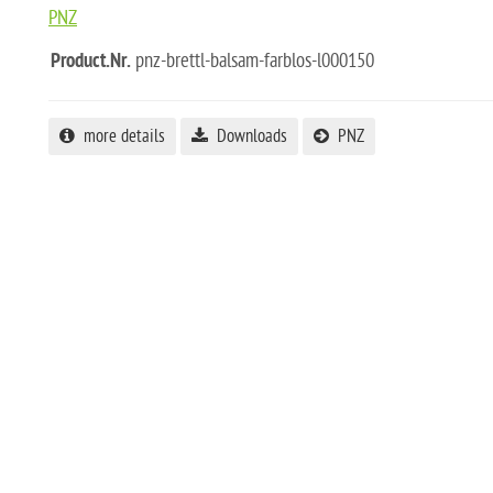
PNZ
Product.Nr.
pnz-brettl-balsam-farblos-l000150
more details
Downloads
PNZ