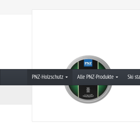
PNZ-Holzschutz
Alle PNZ-Produkte
Ski st
M
PNZ-Holzschutz
Brettl Balsam: farblos - 
a
i
n
p
a